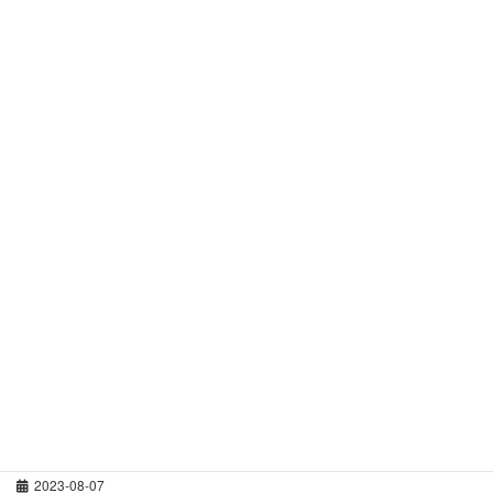
予約について
2024-06-18
５月の営業について
2024-04-09
酵素浴開業・導入を検討中の方
2024-01-16
キャンセルについて
2024-01-16
年末年始の店舗休業のお知らせ
2023-12-12
9月の営業について
2023-08-07